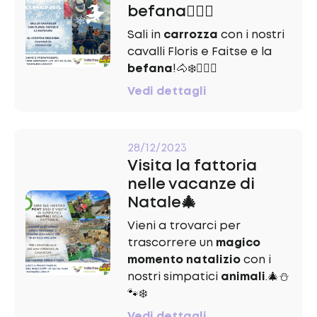
befana🧙🏻‍♀️
Sali in
carrozza
con i nostri
cavalli Floris e Faitse e la
befana
!🐴❄️🧙🏻‍♀️
Vedi dettagli
28/12/2023
Visita la fattoria
nelle vacanze di
Natale🎄
Vieni a trovarci per
trascorrere un
magico
momento natalizio
con i
nostri simpatici
animali
.🎄⛄️
🐾❄️
Vedi dettagli