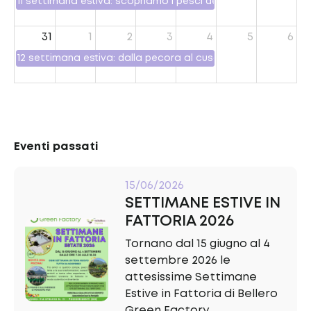
11 settimana estiva: scopriamo i pesci dei nostri fiumi
31
1
2
3
4
5
6
12 settimana estiva: dalla pecora al cuscino
Eventi passati
15/06/2026
SETTIMANE ESTIVE IN
FATTORIA 2026
Tornano dal 15 giugno al 4
settembre 2026 le
attesissime Settimane
Estive in Fattoria di Bellero
Green Factory