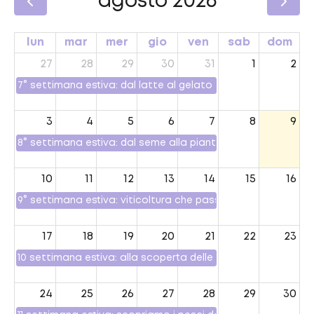
agosto 2026
lun
mar
mer
gio
ven
sab
dom
27
28
29
30
31
1
2
7° settimana estiva: dal latte al gelato
3
4
5
6
7
8
9
8° settimana estiva: dal seme alla pianta
10
11
12
13
14
15
16
9° settimana estiva: viticoltura che passione
17
18
19
20
21
22
23
10 settimana estiva: alla scoperta delle api
24
25
26
27
28
29
30